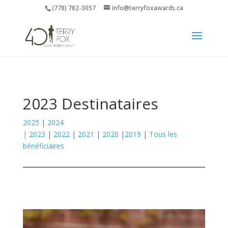
(778) 782-3057
info@terryfoxawards.ca
2023 Destinataires
2025
|
2024
|
2023
|
2022
|
2021
|
2020
|
2019
|
Tous les
bénéficiaires