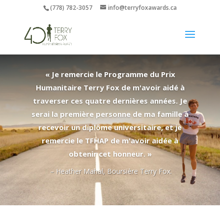
(778) 782-3057
info@terryfoxawards.ca
« Je remercie le Programme du Prix
Humanitaire Terry Fox de m'avoir aidé à
traverser ces quatre dernières années. Je
serai la première personne de ma famille à
recevoir un diplôme universitaire, et je
remercie le TFHAP de m'avoir aidée à
obtenir cet honneur. »
– Heather Mahal,
Boursière Terry Fox
.
Click Here