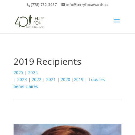
(778) 782-3057
info@terryfoxawards.ca
2019 Recipients
2025
|
2024
|
2023
|
2022
|
2021
|
2020
|
2019
|
Tous les
bénéficiaires